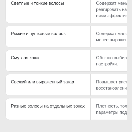
Светлые и тонкие волосы
Содержат меньше
реагировать на л
ними эффективне
Рыжие и пушковые волосы
Содержат мало м
менее выраженн
Смуглая кожа
Обычно выбирают
настройки.
Свежий или выраженный загар
Повышает риск ре
восстановления е
Разные волосы на отдельных зонах
Плотность, толщи
параметры подби